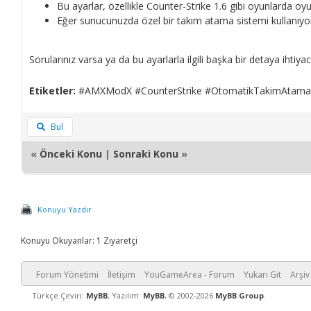
Bu ayarlar, özellikle Counter-Strike 1.6 gibi oyunlarda o
Eğer sunucunuzda özel bir takım atama sistemi kullanıyo
Sorularınız varsa ya da bu ayarlarla ilgili başka bir detaya ihtiya
Etiketler:
#AMXModX #CounterStrike #OtomatikTakimAtama
Bul
«
Önceki Konu
|
Sonraki Konu
»
Konuyu Yazdır
Konuyu Okuyanlar: 1 Ziyaretçi
Forum Yönetimi
İletişim
YouGameArea - Forum
Yukarı Git
Arşiv
Türkçe Çeviri:
MyBB
, Yazılım:
MyBB
, © 2002-2026
MyBB Group
.