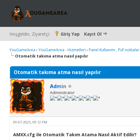
Hoşgeldin, Ziyaretçi:
Giriş Yap
Kayıt Ol
YouGameArea
›
YouGameArea - Hizmetleri
›
Panel Kullanımı , Püf noktalar
Otomatik takıma atma nasıl yapılır
Otomatik takıma atma nasıl yapılır
Admin
Administrator
09-07-2025, 09:12 PM
AMXX.cfg ile Otomatik Takım Atama Nasıl Aktif Edilir?