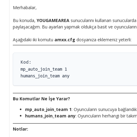
Merhabalar,
Bu konuda,
YOUGAMEAREA
sunucularını
kullanan sunucularda
paylaşacağım. Bu ayarları yapmak oldukça basit ve oyuncuların hı
Aşağıdaki iki komutu
amxx.cfg
dosyanıza eklemeniz yeterli:
Kod:
mp_auto_join_team 1
humans_join_team any
Bu Komutlar Ne İşe Yarar?
mp_auto_join_team 1
: Oyuncuların sunucuya bağlandık
humans_join_team any
: Oyuncuların herhangi bir takım
Notlar: