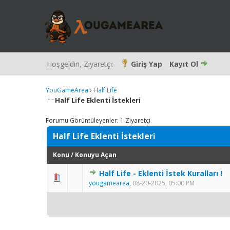
Hoşgeldin, Ziyaretçi:
Giriş Yap
Kayıt Ol
YouGameArea
›
Half Life
Half Life Eklenti İstekleri
Forumu Görüntüleyenler: 1 Ziyaretçi
Half Life Eklenti İstekleri
Konu
/
Konuyu Açan
Half Life - Eklenti İstek Kuralları !
yougamearea
,
08-20-2025, 05:00 PM