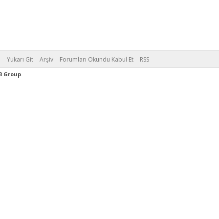
m
Yukarı Git
Arşiv
Forumları Okundu Kabul Et
RSS
B Group
.