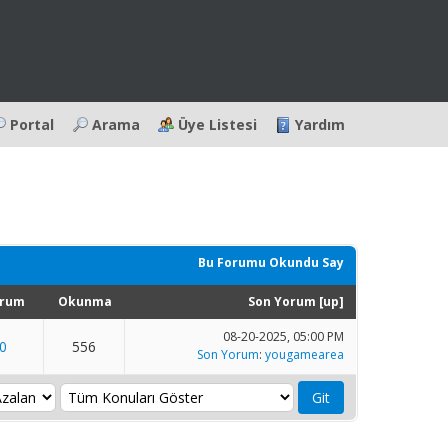
Portal
Arama
Üye Listesi
Yardım
Bu Forumu Okundu Say
rum
Okunma
Son Yorum
[
up
]
08-20-2025, 05:00 PM
0
556
Son Yorum
:
yougamearea