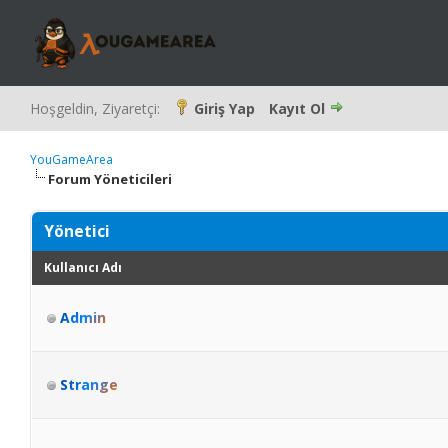
Hoşgeldin, Ziyaretçi:
Giriş Yap
Kayıt Ol
YouGameArea
Forum Yöneticileri
Yönetici
Kullanıcı Adı
Admin
Strange