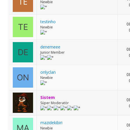
Newbie
testinho
0
Newbie
denemeee
0
Junior Member
onlyclan
0
Newbie
Sistem
0
Süper Moderatör
mazidekibiri
0
Newbie