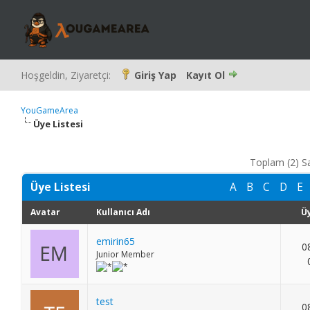
Hoşgeldin, Ziyaretçi:
Giriş Yap
Kayıt Ol
YouGameArea
Üye Listesi
Toplam (2) Sa
Üye Listesi
A
B
C
D
E
Avatar
Kullanıcı Adı
Üy
emirin65
0
Junior Member
test
0