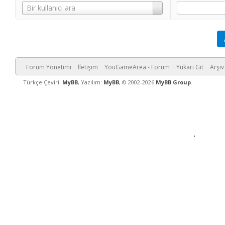
Kullanıcı
Bir kullanıcı ara
Adı
Forum Yönetimi
İletişim
YouGameArea - Forum
Yukarı Git
Arşiv
Türkçe Çeviri:
MyBB
, Yazılım:
MyBB
, © 2002-2026
MyBB Group
.