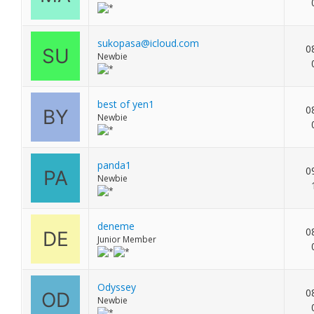
sukopasa@icloud.com
0
Newbie
best of yen1
0
Newbie
panda1
0
Newbie
deneme
0
Junior Member
Odyssey
0
Newbie