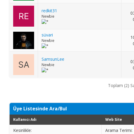
redkit31
0
Newbie
süvari
1
Newbie
SamsunLee
0
Newbie
Toplam (2) Sa
Üye Listesinde Ara/Bul
Kullanıcı Adı
Web Site
Kesinlikle:
Arama Terimi: