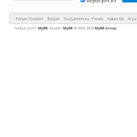
Belgeye göre ara
Forum Yönetimi
İletişim
YouGameArea - Forum
Yukarı Git
Arşiv
Türkçe Çeviri:
MyBB
, Yazılım:
MyBB
, © 2002-2026
MyBB Group
.