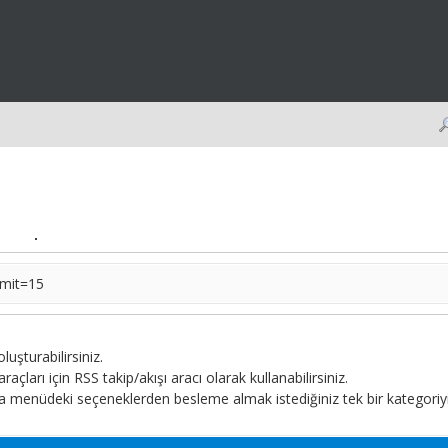
imit=15
uşturabilirsiniz.
raçları için RSS takip/akışı aracı olarak kullanabilirsiniz.
 menüdeki seçeneklerden besleme almak istediğiniz tek bir kategoriyi/