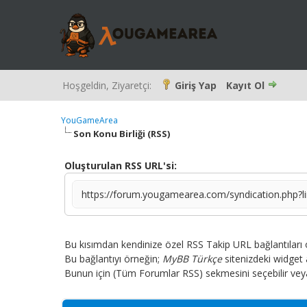
Hoşgeldin, Ziyaretçi:
Giriş Yap
Kayıt Ol
YouGameArea
Son Konu Birliği (RSS)
Oluşturulan RSS URL'si:
https://forum.yougamearea.com/syndication.php?l
Bu kısımdan kendinize özel RSS Takip URL bağlantıları ol
Bu bağlantıyı örneğin;
MyBB Türkçe
sitenizdeki widget a
Bunun için (Tüm Forumlar RSS) sekmesini seçebilir veya