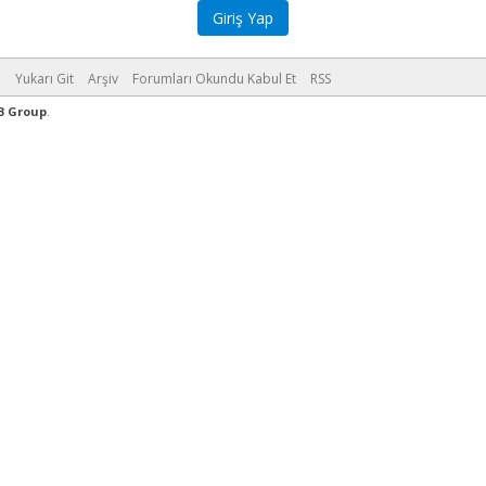
m
Yukarı Git
Arşiv
Forumları Okundu Kabul Et
RSS
B Group
.