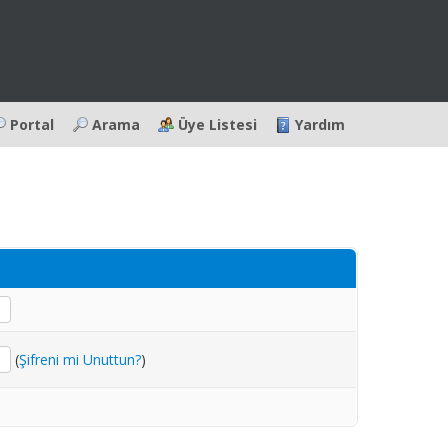
Portal
Arama
Üye Listesi
Yardım
(
Şifreni mi Unuttun?
)