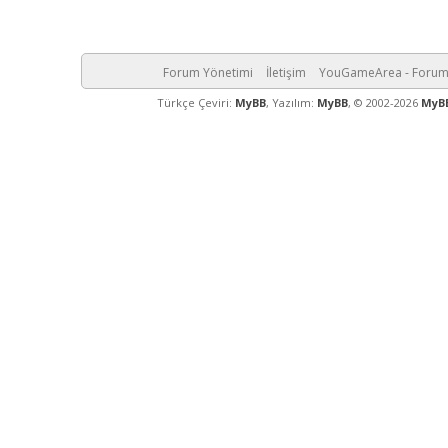
Forum Yönetimi
İletişim
YouGameArea - Foru
Türkçe Çeviri:
MyBB
, Yazılım:
MyBB
, © 2002-2026
MyB