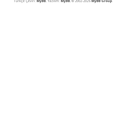
Türkçe Çeviri:
MyBB
, Yazılım:
MyBB
, © 2002-2026
MyBB Group
.