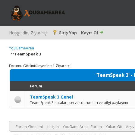
Hoşgeldin, Ziyaretçi:
Giriş Yap
Kayıt Ol
YouGameArea
TeamSpeak 3
Forumu Görüntüleyenler: 1 Ziyaretçi
'TeamSpeak 3' - 
Forum
TeamSpeak 3 Genel
Team Speak 3 hataları, server durumları ve bilgi paylaşımı
Forum Yönetimi
İletişim
YouGameArea - Forum
Yukarı Git
Arşiv