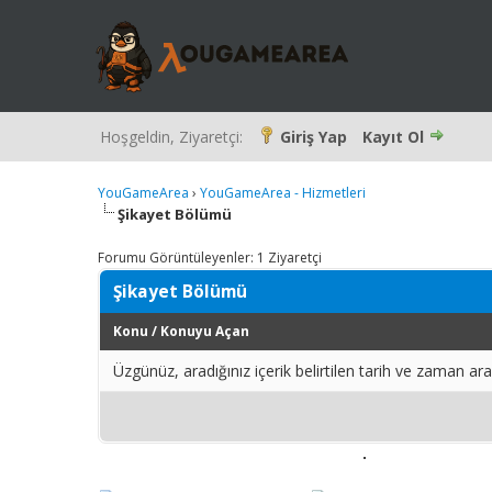
Hoşgeldin, Ziyaretçi:
Giriş Yap
Kayıt Ol
YouGameArea
›
YouGameArea - Hizmetleri
Şikayet Bölümü
Forumu Görüntüleyenler: 1 Ziyaretçi
Şikayet Bölümü
Konu
/
Konuyu Açan
Üzgünüz, aradığınız içerik belirtilen tarih ve zaman a