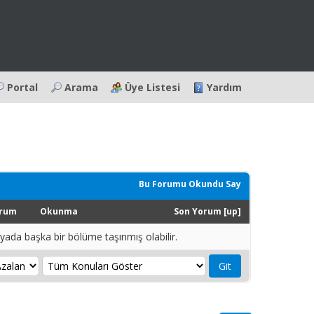
Portal
Arama
Üye Listesi
Yardım
Bu Forumu Okundu Say
rum
Okunma
Son Yorum
[
up
]
 yada başka bir bölüme taşınmış olabilir.