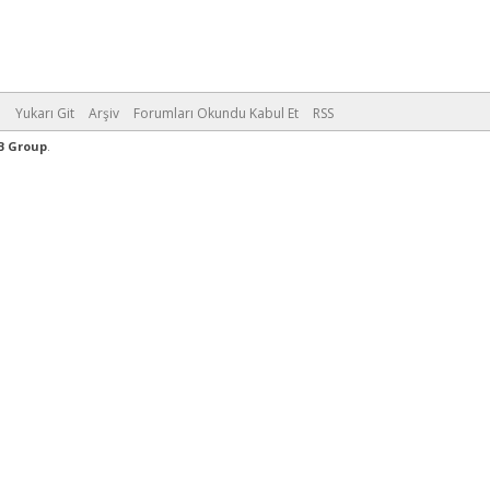
m
Yukarı Git
Arşiv
Forumları Okundu Kabul Et
RSS
B Group
.