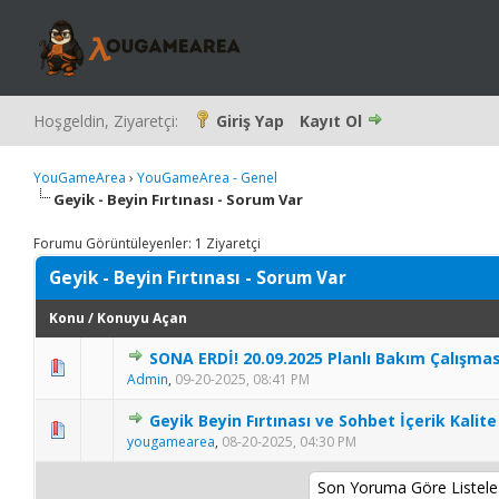
Hoşgeldin, Ziyaretçi:
Giriş Yap
Kayıt Ol
YouGameArea
›
YouGameArea - Genel
Geyik - Beyin Fırtınası - Sorum Var
Forumu Görüntüleyenler: 1 Ziyaretçi
Geyik - Beyin Fırtınası - Sorum Var
Konu
/
Konuyu Açan
SONA ERDİ! 20.09.2025 Planlı Bakım Çalışmas
Admin
,
09-20-2025, 08:41 PM
Geyik Beyin Fırtınası ve Sohbet İçerik Kalite 
yougamearea
,
08-20-2025, 04:30 PM