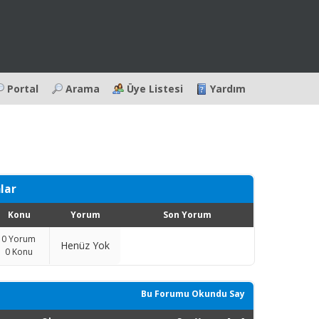
Portal
Arama
Üye Listesi
Yardım
mlar
Konu
Yorum
Son Yorum
0
Yorum
Henüz Yok
0
Konu
Bu Forumu Okundu Say