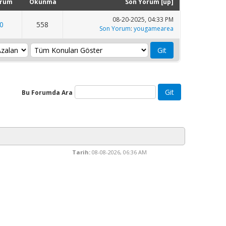
rum
Okunma
Son Yorum
[
up
]
08-20-2025, 04:33 PM
0
558
Son Yorum
:
yougamearea
Bu Forumda Ara
Tarih:
08-08-2026, 06:36 AM