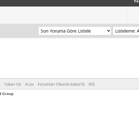
Yo
m
Yukarı Git
Arşiv
Forumları Okundu Kabul Et
RSS
B Group
.