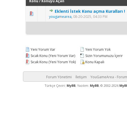
Konu
/
Konuyu Açan
Eklenti İstek Konu açma Kuralları !
yougamearea
,
08-20-2025, 04:33 PM
Yeni Yorum Var
Yeni Yorum Yok
Sıcak Konu (Yeni Yorum Var)
Sizin Yorumunuzu İçerir
Sıcak Konu (Yeni Yorum Yok)
Konu Kapalı
Forum Yönetimi
İletişim
YouGameArea - Foru
Türkçe Çeviri:
MyBB
, Yazılım:
MyBB
, © 2002-2026
MyB