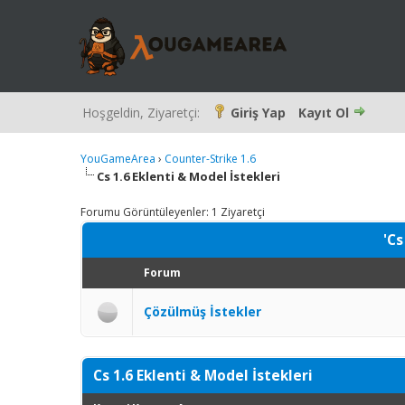
Hoşgeldin, Ziyaretçi:
Giriş Yap
Kayıt Ol
YouGameArea
›
Counter-Strike 1.6
Cs 1.6 Eklenti & Model İstekleri
Forumu Görüntüleyenler: 1 Ziyaretçi
'Cs
Forum
Çözülmüş İstekler
Cs 1.6 Eklenti & Model İstekleri