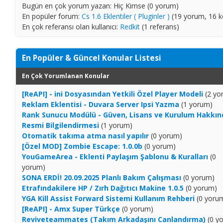
Bugün en çok yorum yazan: Hiç Kimse (0 yorum)
En popüler forum:
Cs 1.6 Eklentiler ( Pluginler )
(19 yorum, 16 
En çok referansı olan kullanıcı:
Redkit
(1 referans)
En Popüler & Güncel Konular Listesi
En Çok Yorumlanan Konular
[ReAPI] - ini Dosyasından Yetkili Özel Player Modeli
(2 yo
Reklam Eklentisi - Duvara Server Ipsi Yazma
(1 yorum)
Rank Sunucu Modülü - Güven, Lisans ve Kurulum Hakkın
Resmi Bilgilendirmesi
(1 yorum)
Otomatik takıma atma nasıl yapılır
(0 yorum)
[Özel MOD] Zombie Escape: 1.0.0b
(0 yorum)
YouGameArea - Eklenti Paylaşım Şablonu & Kuralları
(0
yorum)
SONA ERDİ! 20.09.2025 Planlı Bakım Çalışması
(0 yorum)
Etrafındakilere HP / Zırh Dağıtıcı Makine 1.0.5
(0 yorum)
YGA Kill Assist Forward Sistemi Kullanım Rehberi
(0 yoru
[ReAPI] - Amx Super Türkçe
(0 yorum)
Reviveteammates (Takım Arkadaşını Canlandırma)
(0 y