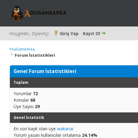
Hoşgeldin, Ziyaretçi:
Giriş Yap
Kayıt Ol
YouGameArea
Forum İstatistikleri
Genel Forum İstatistikleri
Toplam
Yorumlar
72
Konular
68
Üye Sayısı
29
Genel İstatistik
En son kayıt olan üye
wakanai
Yorum yazan kullanıcılar ortalama
24.14%